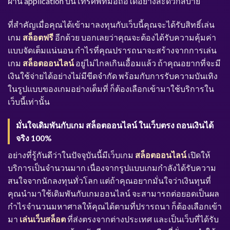
ผ่าน application บนโทรศัพท์มือถือได้อย่างสะดวกสบาย
ที่สำคัญเมื่อคุณได้เข้ามาลงทุนกับเว็บนี้คุณจะได้รับสิทธิ์เล่น
เกม
สล็อตฟรี
อีกด้วย บอกเลยว่าคุณจะต้องได้รับความคุ้มค่า
แบบจัดเต็มแน่นอน กำไรที่คุณปรารถนาจะสร้างจากการเล่น
เกม
สล็อตออนไลน์
อยู่ไม่ไกลเกินเอื้อมแล้ว ถ้าคุณอยากที่จะมี
เงินใช้จ่ายได้อย่างไม่มีขีดจำกัด พร้อมกับการรับความบันเทิง
ในรูปแบบของเกมอย่างเต็มที่ ก็ต้องเลือกเข้ามาใช้บริการใน
เว็บนี้เท่านั้น
มั่นใจเดิมพันกับเกม สล็อตออนไลน์ ในเว็บตรง ถอนเงินได้
จริง 100%
อย่างที่รู้กันดีว่าในปัจจุบันนี้มีเว็บเกม
สล็อตออนไลน์
เปิดให้
บริการเป็นจำนวนมาก เนื่องจากรูปแบบเกมกำลังได้รับความ
สนใจจากนักลงทุนทั่วโลก แต่ถ้าคุณอยากมั่นใจว่าเงินทุนที่
คุณนำมาใช้เดิมพันกับเกมออนไลน์ จะสามารถต่อยอดเป็นผล
กำไรจำนวนมหาศาลให้คุณได้ตามที่ปรารถนา ก็ต้องเลือกเข้า
มา
เล่นเว็บสล็อต
ที่ส่งตรงจากต่างประเทศ และเป็นเว็บที่ได้รับ