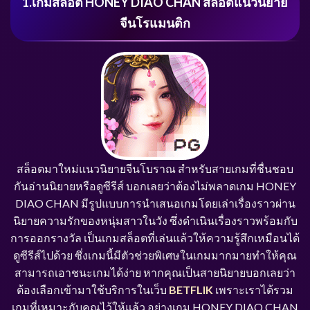
1.เกมสล็อต HONEY DIAO CHAN สล็อตแนวนิยาย
จีนโรแมนติก
สล็อตมาใหม่แนวนิยายจีนโบราณ สำหรับสายเกมที่ชื่นชอบ
กันอ่านนิยายหรือดูซีรีส์ บอกเลยว่าต้องไม่พลาดเกม HONEY
DIAO CHAN มีรูปแบบการนำเสนอเกมโดยเล่าเรื่องราวผ่าน
นิยายความรักของหนุ่มสาวในวัง ซึ่งดำเนินเรื่องราวพร้อมกับ
การออกรางวัล เป็นเกมสล็อตที่เล่นแล้วให้ความรู้สึกเหมือนได้
ดูซีรีส์ไปด้วย ซึ่งเกมนี้มีตัวช่วยพิเศษในเกมมากมายทำให้คุณ
สามารถเอาชนะเกมได้ง่าย หากคุณเป็นสายนิยายบอกเลยว่า
ต้องเลือกเข้ามาใช้บริการในเว็บ
BETFLIK
เพราะเราได้รวม
เกมที่เหมาะกับคุณไว้ให้แล้ว อย่างเกม HONEY DIAO CHAN