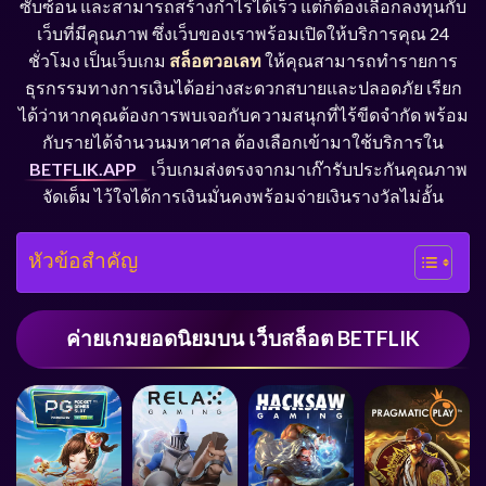
ซับซ้อน และสามารถสร้างกำไรได้เร็ว แต่ก็ต้องเลือกลงทุนกับ
เว็บที่มีคุณภาพ ซึ่งเว็บของเราพร้อมเปิดให้บริการคุณ 24
ชั่วโมง เป็นเว็บเกม
สล็อตวอเลท
ให้คุณสามารถทำรายการ
ธุรกรรมทางการเงินได้อย่างสะดวกสบายและปลอดภัย เรียก
ได้ว่าหากคุณต้องการพบเจอกับความสนุกที่ไร้ขีดจำกัด พร้อม
กับรายได้จำนวนมหาศาล ต้องเลือกเข้ามาใช้บริการใน
BETFLIK.APP
เว็บเกมส่งตรงจากมาเก๊ารับประกันคุณภาพ
จัดเต็ม ไว้ใจได้การเงินมั่นคงพร้อมจ่ายเงินรางวัลไม่อั้น
หัวข้อสำคัญ
ค่ายเกมยอดนิยมบน เว็บสล็อต BETFLIK