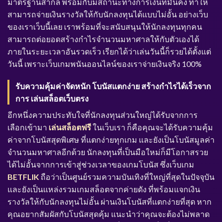
มาตรฐานสากล พร้อมกับมีสถานะทางการเงินที่มั่นคง ทำให้
สามารถจ่ายเงินรางวัลให้กับนักลงทุนได้แบบไม่อั้น อย่างเว็บ
ของเราเว็บนี้เลย เราพร้อมที่จะสนับสนุนให้นักลงทุนทุกคน
สามารถต่อยอดสร้างกำไรจำนวนมหาศาลให้กับตัวเองได้
ภายในระยะเวลาอันรวดเร็ว เรียกได้ว่าเล่นวันนี้ก็รวยได้ตั้งแต่
วันนี้ เพราะเว็บเกมพนันออนไลน์ของเราจ่ายเงินจริง 100%
รับความคุ้มค่าจัดหนัก โบนัสแตกง่าย สร้างกำไรได้เร็วจาก
การ เล่นสล็อตเว็บตรง
อีกหนึ่งความประทับใจที่นักลงทุนส่วนใหญ่ได้รับจากการ
เลือกเข้ามา
เล่นสล็อตฟรี
ในเว็บเรา ก็คือคุณจะได้รับความคุ้ม
ค่าจากโบนัสสุดพิเศษ ที่แตกง่ายทุกเกม และยังเป็นโบนัสมูลค่า
จำนวนมหาศาลอีกด้วย นักลงทุนที่เป็นมือใหม่ก็มีโอกาสรวย
ได้ไม่อั้นจากการเข้าสู่ช่วงเวลาของเกมโบนัส ซึ่งเว็บเกม
BETFLIK
ถือว่าเป็นศูนย์รวมความบันเทิงที่ใหญ่ที่สุดในปัจจุบัน
และยังเป็นแหล่งรวมเกมสล็อตจากค่ายดัง ที่พร้อมแจกเงิน
รางวัลให้กับนักลงทุนไม่อั้น ผ่านเงินโบนัสที่แตกง่ายที่สุด หาก
คุณอยากสัมผัสกับโบนัสสุดคุ้ม แนะนำว่าคุณจะต้องไม่พลาด