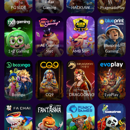
Relax
PG SLOT
Gaming
HACKSAW
PragmaticPlay
AE Gaming
Blueprint
1×2 Gaming
Slot
AMB Slot
Gaming
Boongo
CQ9
DRAGOONSOFT
EvoPlay