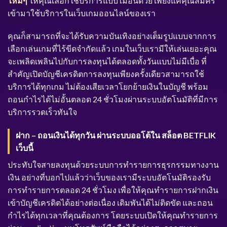
ใหม่ๆ
ให้คุณเลือกใช้บริการแบบไม่อั้นด้วย เพียงแค่คุณสมัคร
เข้ามาใช้บริการในเว็บเกมออนไลน์ของเรา
คุณก็สามารถที่จะได้รับความบันเทิงอย่างเต็มรูปแบบจากการ
เลือกเล่นเกมที่ไร้ขีดจำกัดแล้ว เกมในเว็บเรามีให้เล่นเยอะคุณ
จะเพลิดเพลินไปกับการลงทุนได้ตลอดทั้งวันแบบไม่มีเบื่อ ที่
สำคัญเปิดบัญชีเครดิตการลงทุนเพียงครั้งเดียวสามารถใช้
บริการได้ทุกเกม ไม่ต้องเสียเวลาโยกย้ายเงินในบัญชี พร้อม
ถอนกำไรได้ไม่อั้นตลอด 24 ชั่วโมงผ่านระบบอัตโนมัติที่มีการ
บริการรวดเร็วทันใจ
ฝาก – ถอนเงินได้ทุกวัน ผ่านระบบออโต้ใน สล็อต BETFLIK
เว็บนี้
ประทับใจสายลงทุนด้วยระบบการทำรายการธุรกรรมทางงาน
เงิน อย่างที่บอกไปแล้วว่าเว็บของเรามีระบบอัตโนมัติรองรับ
การทำรายการตลอด 24 ชั่วโมง เพื่อให้คุณทำรายการฝากเงิน
เข้าบัญชีเครดิตได้อย่างต่อเนื่อง เดิมพันได้ไม่ติดขัด และถอน
กำไรได้ทุกเวลาที่คุณต้องการ โดยระบบเปิดให้คุณทำรายการ