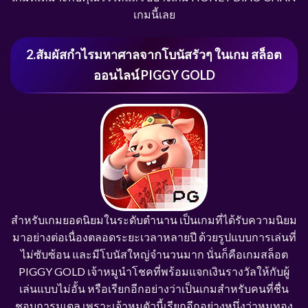
เกมนี้เลย
2.สัมผัสกำไรมหาศาลจากโบนัสรัวๆ ในเกม สล็อต
ออนไลน์ PIGGY GOLD
สำหรับเกมยอดนิยมในระดับตำนาน เป็นเกมที่ได้รับความนิยม
มาอย่างต่อเนื่องตลอดระยะเวลาหลายปี ด้วยรูปแบบการเล่นที่
ไม่ซับซ้อน และมีโบนัสใหญ่จำนวนมาก นั่นก็คือเกมสล็อต
PIGGY GOLD เจ้าหมูนำโชคที่พร้อมแจกเงินรางวัลให้กับผู้
เล่นแบบไม่อั้น หรือเรียกอีกอย่างว่าเป็นเกมสำหรับคนที่ชื่น
ชอบการมูเตลู เพราะเจ้าหมูตัวนี้เรียกอีกอย่างหนึ่งว่าหมูทอง