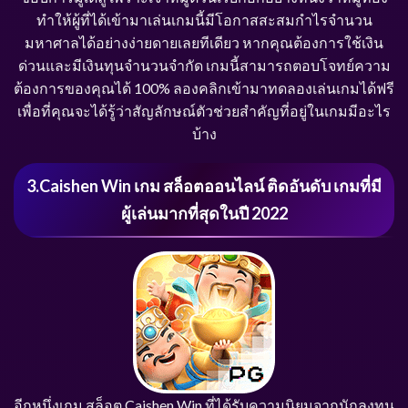
ทำให้ผู้ที่ได้เข้ามาเล่นเกมนี้มีโอกาสสะสมกำไรจำนวน
มหาศาลได้อย่างง่ายดายเลยทีเดียว หากคุณต้องการใช้เงิน
ด่วนและมีเงินทุนจำนวนจำกัด เกมนี้สามารถตอบโจทย์ความ
ต้องการของคุณได้ 100% ลองคลิกเข้ามาทดลองเล่นเกมได้ฟรี
เพื่อที่คุณจะได้รู้ว่าสัญลักษณ์ตัวช่วยสำคัญที่อยู่ในเกมมีอะไร
บ้าง
3.Caishen Win เกม สล็อตออนไลน์ ติดอันดับ เกมที่มี
ผู้เล่นมากที่สุดในปี 2022
อีกหนึ่งเกม สล็อต Caishen Win ที่ได้รับความนิยมจากนักลงทุน