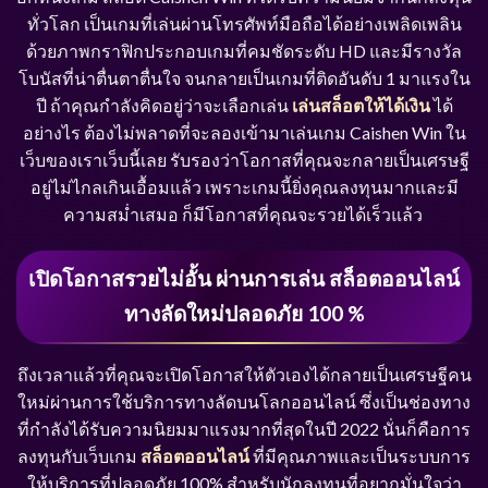
ทั่วโลก เป็นเกมที่เล่นผ่านโทรศัพท์มือถือได้อย่างเพลิดเพลิน
ด้วยภาพกราฟิกประกอบเกมที่คมชัดระดับ HD และมีรางวัล
โบนัสที่น่าตื่นตาตื่นใจ จนกลายเป็นเกมที่ติดอันดับ 1 มาแรงใน
ปี ถ้าคุณกำลังคิดอยู่ว่าจะเลือกเล่น
เล่นสล็อตให้ได้เงิน
ได้
อย่างไร ต้องไม่พลาดที่จะลองเข้ามาเล่นเกม Caishen Win ใน
เว็บของเราเว็บนี้เลย รับรองว่าโอกาสที่คุณจะกลายเป็นเศรษฐี
อยู่ไม่ไกลเกินเอื้อมแล้ว เพราะเกมนี้ยิ่งคุณลงทุนมากและมี
ความสม่ำเสมอ ก็มีโอกาสที่คุณจะรวยได้เร็วแล้ว
เปิดโอกาสรวยไม่อั้น ผ่านการเล่น สล็อตออนไลน์
ทางลัดใหม่ปลอดภัย 100 %
ถึงเวลาแล้วที่คุณจะเปิดโอกาสให้ตัวเองได้กลายเป็นเศรษฐีคน
ใหม่ผ่านการใช้บริการทางลัดบนโลกออนไลน์ ซึ่งเป็นช่องทาง
ที่กำลังได้รับความนิยมมาแรงมากที่สุดในปี 2022 นั่นก็คือการ
ลงทุนกับเว็บเกม
สล็อตออนไลน์
ที่มีคุณภาพและเป็นระบบการ
ให้บริการที่ปลอดภัย 100% สำหรับนักลงทุนที่อยากมั่นใจว่า