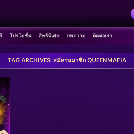
รี
โปรโมชั่น
สิทธิพิเศษ
บทความ
ติดต่อเรา
TAG ARCHIVES:
สมัครสมาชิก QUEENMAFIA