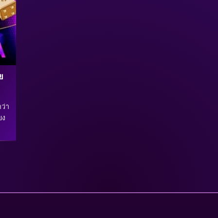
ย
ว่า
ยง