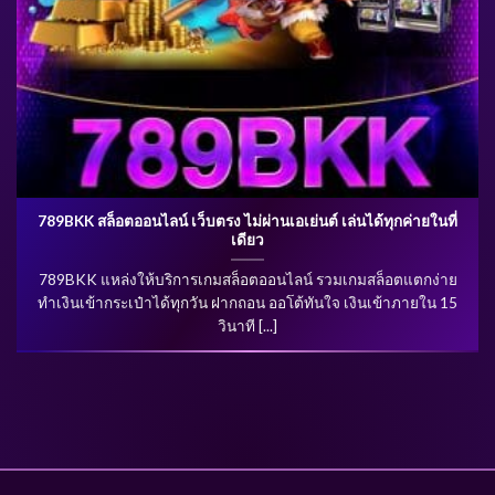
789BKK สล็อตออนไลน์ เว็บตรง ไม่ผ่านเอเย่นต์ เล่นได้ทุกค่ายในที่
เดียว
789BKK แหล่งให้บริการเกมสล็อตออนไลน์ รวมเกมสล็อตแตกง่าย
ทำเงินเข้ากระเป๋าได้ทุกวัน ฝากถอน ออโต้ทันใจ เงินเข้าภายใน 15
วินาที [...]