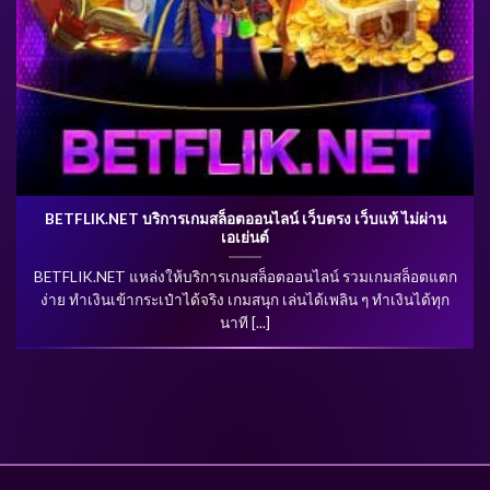
BETFLIK.NET บริการเกมสล็อตออนไลน์ เว็บตรง เว็บแท้ ไม่ผ่าน
เอเย่นต์
BETFLIK.NET แหล่งให้บริการเกมสล็อตออนไลน์ รวมเกมสล็อตแตก
ง่าย ทำเงินเข้ากระเป๋าได้จริง เกมสนุก เล่นได้เพลิน ๆ ทำเงินได้ทุก
นาที [...]