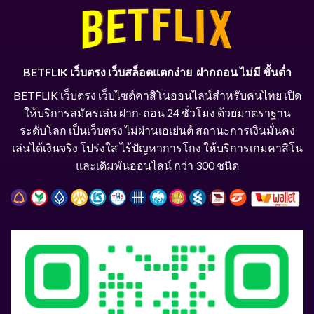
BETFLIK เว็บตรง เว็บสล็อตแตกง่าย ฝากถอน ไม่มี ขั้นต่ำ
BETFLIK เว็บตรง เว็บไซต์คาสิโนออนไลน์สำหรับคนไทย เปิด
ให้บริการสมัครเล่น ฝาก-ถอน 24 ชั่วโมง ด้วยมาตราฐาน
ระดับโลก เป็นเว็บตรง ไม่ผ่านเอเย่นต์ สถานะการเงินมั่นคง
เล่นได้เงินจริง โปร่งใส ไร้ปัญหาการโกง ให้บริการเกมคาสิโน
และเดิมพันออนไลน์ กว่า 300 ชนิด