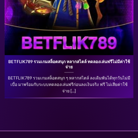
BETFLIK789 รวมเกมสล็อตสนุก หลากสไตล์ ทดลองเล่นฟรีไม่มีค่าใช้
จ่าย
BETFLIK789 รวมเกมสล็อตสนุก ๆ หลากสไตล์ ลงเดิมพันได้ทุกวันไม่มี
เบื่อ มาพร้อมกับระบบทดลองเล่นฟรีก่อนลงเงินจริง ฟรี ไม่เสียค่าใช้
จ่าย [...]