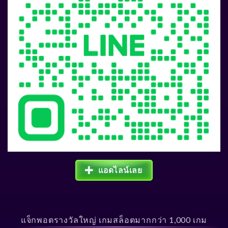
แอดไลน์เลย
แจ็กพอตรางวัลใหญ่ เกมสล็อตมากกว่า 1,000 เกม