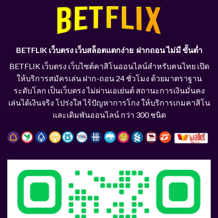
BETFLIK เว็บตรง เว็บสล็อตแตกง่าย ฝากถอน ไม่มี ขั้นต่ำ
BETFLIK เว็บตรง เว็บไซต์คาสิโนออนไลน์สำหรับคนไทย เปิด
ให้บริการสมัครเล่น ฝาก-ถอน 24 ชั่วโมง ด้วยมาตราฐาน
ระดับโลก เป็นเว็บตรง ไม่ผ่านเอเย่นต์ สถานะการเงินมั่นคง
เล่นได้เงินจริง โปร่งใส ไร้ปัญหาการโกง ให้บริการเกมคาสิโน
และเดิมพันออนไลน์ กว่า 300 ชนิด