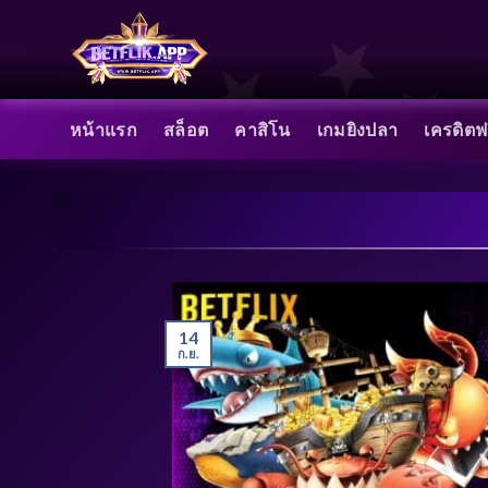
Skip
to
content
หน้าแรก
สล็อต
คาสิโน
เกมยิงปลา
เครดิตฟ
14
ก.ย.