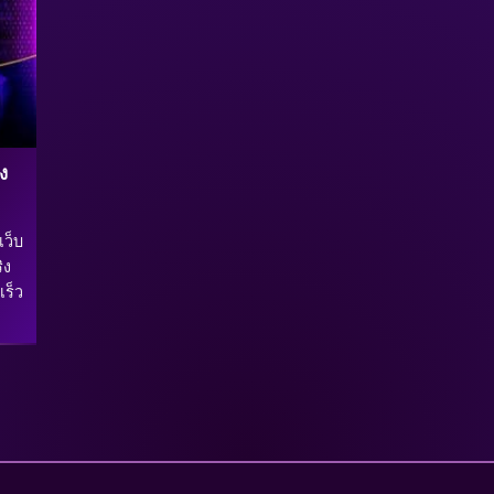
ง
เว็บ
ิง
เร็ว