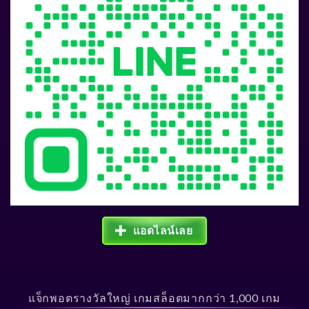
แอดไลน์เลย
แจ็กพอตรางวัลใหญ่ เกมสล็อตมากกว่า 1,000 เกม