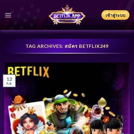
Skip
to
เข้าสู่ระบบ
content
TAG ARCHIVES:
สมัคร BETFLIX249
12
ก.ย.