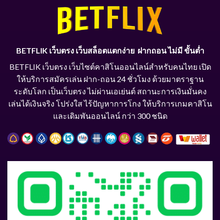
BETFLIK เว็บตรง เว็บสล็อตแตกง่าย ฝากถอน ไม่มี ขั้นต่ำ
BETFLIK เว็บตรง เว็บไซต์คาสิโนออนไลน์สำหรับคนไทย เปิด
ให้บริการสมัครเล่น ฝาก-ถอน 24 ชั่วโมง ด้วยมาตราฐาน
ระดับโลก เป็นเว็บตรง ไม่ผ่านเอเย่นต์ สถานะการเงินมั่นคง
เล่นได้เงินจริง โปร่งใส ไร้ปัญหาการโกง ให้บริการเกมคาสิโน
และเดิมพันออนไลน์ กว่า 300 ชนิด