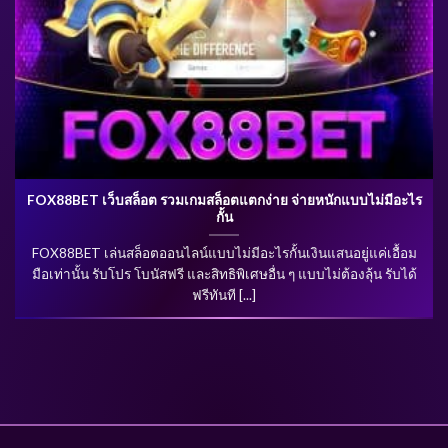
FOX88BET เว็บสล็อต รวมเกมสล็อตแตกง่าย จ่ายหนักแบบไม่มีอะไร
กั้น
FOX88BET เล่นสล็อตออนไลน์แบบไม่มีอะไรกั้นเงินแสนอยู่แค่เอื้อม
มือเท่านั้น รับโปร โบนัสฟรี และสิทธิพิเศษอื่น ๆ แบบไม่ต้องลุ้น รับได้
ฟรีทันที [...]