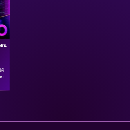
แดน
ด้
บบ