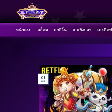
Skip
to
content
หน้าแรก
สล็อต
คาสิโน
เกมยิงปลา
เครดิตฟ
01
พ.ย.