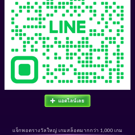
แอดไลน์เลย
แจ็กพอตรางวัลใหญ่ เกมสล็อตมากกว่า 1,000 เกม