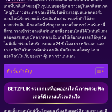
เกมที่ปกติแล้วจะอยู่ในรูปแบบของตู้เกม วางอยู่ในคาสินขนาด
ใหญ่ในต่างประเทศ ขณะนี้ได้ปรับเข้ามาอยู่บนแพลตฟอร์ม
ออนไลน์เรียบร้อยแล้ว นักเดิมพันสามารถเข้าถึงได้ง่าย
มากกว่าเดิม เพียง คลิกที่ เข้าสู่ระบบ บนเว็บเบราว์เซอร์แห่งนี้
ก็สามารถเข้าร่วมลงเดิมพันเกมสล็อตออนไลน์ได้ในทันที เกม
สล็อตแสนสนุก มีหลากหลายธีมเกมให้เลือกเล่น เล่นได้ทุกวัน
ไม่มีเบื่อ พร้อมให้บริการตลอด 24 ชั่วโมง ประหยัดเวลา และ
ประหยัดเงินในการเดิมพัน ลงเดิมพันกับเกมสล็อตรูปแบบ
ออนไลน์ในเว็บของเรา คุ้มค่า กว่าแน่นอน
หัวข้อสำคัญ
BETZFLIK รวมเกมสล็อตออนไลน์ ภาพสวย ฟิล
เตอร์ดี เล่นแล้วเพลินใจ
เกมสล็อตออนไลน์นั้น โดดเด่น เรื่อง ฟิลเตอร์ดี ภาพสวย และมี