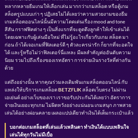
หลากหลายธีมเกมให้เลือกเล่น มากกว่าเกมสล็อต หรือตู้เกม
สล็อตรูปแบบเก่า ๆ ปฏิเสธไม่ได้เลยว่าความสวยงามของธีม
เกมสล็อตออนไลน์นั้นมีความโดดเด่นเรื่อง mood and tone
สีสัน กราฟฟิคต่าง ๆ เป็นสิ่งแรกที่จะดูดดึงลูกค้าให้เข้าเล่นได้
โดยเฉพาะกับผู้เล่นมือใหม่ ที่ไม่รู้อะไรเกี่ยวกับเกม สล็อต มา
ก่อน ถ้าได้เจอเกมที่ฟิลเตอร์ดี ๆ ตัวละครน่ารัก ก็ยากที่จะอดใจ
ได้ และรู้หรือไม่ว่าฟิลเตอร์นี่แหละ มีผลสำคัญต่ออันดับความ
นิยม รวมไปถึงเรื่องของเรทอัตรา การจ่ายเงินรางวัลที่ต่างกัน
ด้วย
แต่ถึงอย่างนั้น หากคุณร่วมลงเดิมพันเกมสล็อตออนไลน์ กับ
แหล่งให้บริการเกมสล็อต
BETZFLIK
สล็อตเว็บตรง ไม่ผ่าน
เอเย่นต์ อย่างเว็บของเรา เราขอรับประกันได้เลยว่า อัตราการ
จ่ายเงินเยอะทุกเกม ไม่ผิดหวังอย่างแน่นอน เกมสนุก ภาพสวย
เล่นได้อย่างผ่อนคลาย เผลอแปปเดียวทำเงินได้เต็มกระเป๋าแล้ว
บอกต่อเกมสล็อตที่เล่นแล้วเพลินตา ทำเงินได้แบบเพลินใจ
เล่นได้ทุกวันไม่มีเบื่อ