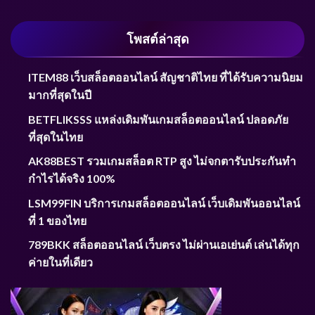
โพสต์ล่าสุด
ITEM88 เว็บสล็อตออนไลน์ สัญชาติไทย ที่ได้รับความนิยม
มากที่สุดในปี
BETFLIKSSS แหล่งเดิมพันเกมสล็อตออนไลน์ ปลอดภัย
ที่สุดในไทย
AK88BEST รวมเกมสล็อต RTP สูง ไม่จกตารับประกันทำ
กำไรได้จริง 100%
LSM99FIN บริการเกมสล็อตออนไลน์ เว็บเดิมพันออนไลน์
ที่ 1 ของไทย
789BKK สล็อตออนไลน์ เว็บตรง ไม่ผ่านเอเย่นต์ เล่นได้ทุก
ค่ายในที่เดียว