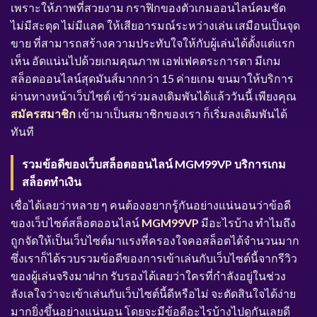
เพราะให้ภาพที่สวยงาม กราฟิกของตัวเกมออนไลน์คมชัด
ไม่มีสะดุด ไม่มีแลค ให้เสียอารมณ์ระหว่างเล่น เสมือนเป็นจุด
ขาย ที่สามารถสร้างความประทับใจให้กับผู้เล่นได้ตั้งแต่แรก
เห็น อัดแน่นไปด้วยเกมคุณภาพ เอฟเฟคตระการตา มีเกม
สล็อตออนไลน์สุดมันส์มากกว่า 15 ค่ายเกม ขนมาให้บริการ
ผ่านทางหน้าเว็บไซต์ เข้าร่วมลงเดิมพันได้แล้ววันนี้ เพียงคุณ
สมัครสมาชิก
เข้ามาเป็นสมาชิกของเรา ก็เริ่มลงเดิมพันได้
ทันที
รวมข้อดีของเว็บสล็อตออนไลน์ MGM99VP บริการเกม
สล็อตทำเงิน
เชื่อได้เลยว่าหลาย ๆ คนต้องอยากรู้กันอย่างแน่นอนว่าข้อดี
ของเว็บไซต์สล็อตออนไลน์
MGM99VP
มีอะไรบ้าง ทำไมถึง
ถูกจัดให้เป็นเว็บไซต์มาแรงที่ครองใจคอสล็อตได้จำนวนมาก
ซึ่งเราก็ได้รวบรวมข้อดีของการเข้าเล่นกับเว็บไซต์นี้จากรีวิว
ของผู้เล่นจริงมาฝาก รับรองได้เลยว่าใครที่กำลังอยู่ในช่วง
ลังเลใจว่าจะเข้าเล่นกับเว็บไซต์นี้ดีหรือไม่ จะตัดสินใจได้ง่าย
มากยิ่งขึ้นอย่างแน่นอน โดยจะมีข้อดีอะไรบ้างไปดูกันเลยดี