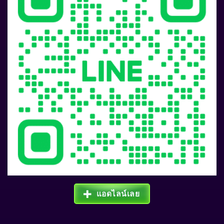
แอดไลน์เลย