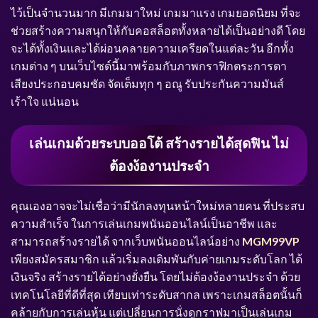
ไว้เป็นจำนวนมาก มีเกมมาใหม่ เกมมาแรง เกมยอดนิยม ที่จะ
ช่วยสร้างความสนุกให้กับคอสล็อตทั้งหลายได้เป็นอย่างดี โดย
จะได้ทั้งเงินและได้ผ่อนคลายความเครียดในแต่ละวัน อีกทั้ง
เกมต่าง ๆ บนเว็บไซต์นี้มาพร้อมกับภาพกราฟิกตระการตา
เสียงประกอบคมชัด จัดเต็มทุก ๆ อณู รับประกันความมันส์
เร้าใจ แน่นอน
เล่นเกมด้วยระบบออโต้ สร้างรายได้สุดฟิน ไม่
ต้องง้องานประจำ
คุณเองอาจจะไม่เชื่อว่ามีนักลงทุนหน้าใหม่หลายคน ที่ประสบ
ความสำเร็จ ในการเล่นเกมพนันออนไลน์เป็นอาชีพ และ
สามารถสร้างรายได้ จากเว็บพนันออนไลน์อย่าง
MGM99VP
เพียงสมัครสมาชิก แล้วเริ่มลงเดิมพันกับค่ายเกมระดับโลก ได้
เงินจริง สร้างรายได้อย่างยั่งยืน โดยไม่ต้องง้องานประจำ ด้วย
เทคโนโลยีที่ดีที่สุด เทียบเท่าระดับสากล เพราะเกมสล็อตนั้นก็
คล้ายกับการเล่นหุ้น แต่เปลี่ยนการนั่งดูกราฟมาเป็นเล่นเกม