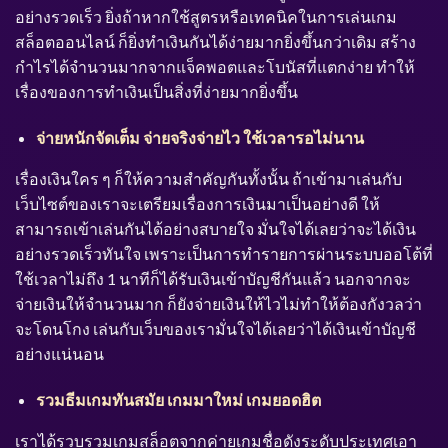
อย่างรวดเร็ว ยิ่งถ้าหากใช้สูตรหรือเทคนิคในการเล่นเกม
สล็อตออนไลน์ ก็ยิ่งทำเงินกันได้ง่ายมากยิ่งขึ้นกว่าเดิม สร้าง
กำไรได้จำนวนมากจากแจ็คพอตและโบนัสที่แตกง่าย ทำให้
เรื่องของการทำเงินเป็นสิ่งที่ง่ายมากยิ่งขึ้น
จ่ายหนักจัดเต็ม จ่ายจริงจ่ายไว ใช้เวลารอไม่นาน
เรื่องเงินใคร ๆ ก็ให้ความสำคัญกันทั้งนั้น ถ้าเข้ามาเล่นกับ
เว็บไซต์ของเราจะเตรียมเรื่องการเงินมาเป็นอย่างดี ให้
สามารถเข้าเล่นกันได้อย่างสบายใจ มั่นใจได้เลยว่าจะได้เงิน
อย่างรวดเร็วทันใจ เพราะเป็นการทำรายการผ่านระบบออโต้ที่
ใช้เวลาไม่ถึง 1 นาทีก็ได้รับเงินเข้าบัญชีกันแล้ว นอกจากจะ
จ่ายเงินให้จำนวนมาก ก็ยังจ่ายเงินให้ไวไม่ทำให้ต้องกังวลว่า
จะโดนโกง เล่นกับเว็บของเรามั่นใจได้เลยว่าได้เงินเข้าบัญชี
อย่างแน่นอน
รวมธีมเกมทันสมัย เกมมาใหม่ เกมยอดฮิต
เราได้รวบรวมเกมสล็อตจากค่ายเกมชื่อดังระดับประเทศเอา