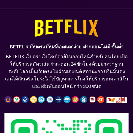
BETFLIK เว็บตรง เว็บสล็อตแตกง่าย ฝากถอน ไม่มี ขั้นต่ำ
BETFLIK เว็บตรง เว็บไซต์คาสิโนออนไลน์สำหรับคนไทย เปิด
ให้บริการสมัครเล่น ฝาก-ถอน 24 ชั่วโมง ด้วยมาตราฐาน
ระดับโลก เป็นเว็บตรง ไม่ผ่านเอเย่นต์ สถานะการเงินมั่นคง
เล่นได้เงินจริง โปร่งใส ไร้ปัญหาการโกง ให้บริการเกมคาสิโน
และเดิมพันออนไลน์ กว่า 300 ชนิด