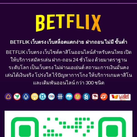
BETFLIK เว็บตรง เว็บสล็อตแตกง่าย ฝากถอน ไม่มี ขั้นต่ำ
BETFLIK เว็บตรง เว็บไซต์คาสิโนออนไลน์สำหรับคนไทย เปิด
ให้บริการสมัครเล่น ฝาก-ถอน 24 ชั่วโมง ด้วยมาตราฐาน
ระดับโลก เป็นเว็บตรง ไม่ผ่านเอเย่นต์ สถานะการเงินมั่นคง
เล่นได้เงินจริง โปร่งใส ไร้ปัญหาการโกง ให้บริการเกมคาสิโน
และเดิมพันออนไลน์ กว่า 300 ชนิด