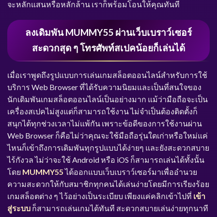
จะหลักแสนหรือหลักล้าน เราก็พร้อมโอนให้คุณทันที
ลงเดิมพัน MUMMY55 ผ่านเว็บเบราว์เซอร์
สะดวกสุด ๆ โทรศัพท์สเปคน้อยก็เล่นได้
เมื่อเราพูดถึงรูปแบบการเล่นเกมสล็อตออนไลน์สำหรับการใช้
บริการ Web Browser ที่ได้รับความนิยมและเป็นที่สนใจของ
นักเดิมพันเกมสล็อตออนไลน์เป็นอย่างมาก แม้ว่ามือถือจะเป็น
เครื่องสเปคไม่สูงแต่ก็สามารถใช้งาน ไม่จำเป็นต้องติดตั้งก็
สนุกได้ทุกช่วงเวลาไม่แพ้กัน เพราะข้อดีของการใช้งานผ่าน
Web Browser ก็คือไม่ว่าคุณจะใช้มือถือรุ่นใดเก่าหรือใหม่แค่
ไหนก็เข้าถึงการเดิมพันทุกรูปแบบได้ง่ายๆ และยังสะดวกสบาย
ไร้กังวล ไม่ว่าจะใช้ Android หรือ iOS ก็สามารถเล่นได้ทั้งนั้น
โดย
MUMMY55
ได้ออกแบบเว็บเบราว์เซอร์มาเพื่ออำนวย
ความสะดวกให้กับสมาชิกทุกคนได้เล่นง่ายโดยมีการเรียงร้อย
เกมสล็อตต่าง ๆ ไว้อย่างเป็นระเบียบ เพียงแค่คลิกเข้าไปที่
เข้า
สู่ระบบ
ก็สามารถเล่นเกมได้ทันที สะดวกสบายเล่นง่ายทุกนาที