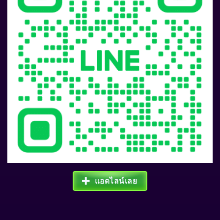
แอดไลน์เลย