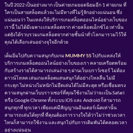
ในปี 2022 เป็นอย่างมาก เป็นค่ายเกมยอดนิยมอีก 1 ค่ายเกม ที่
ใครเป็นสายสล็อตแล้วจะไม่มีทางที่ไม่รู้จักอย่างแน่นอน ซึ่ง
แน่นอนว่า ในแหล่งให้บริการเกมสล็อตออนไลน์อย่างเว็บของ
เรานี้ ไม่ได้มีเฉพาะเกมสล็อตจาก ค่ายสล็อตเอ็กซ์โอ เท่านั้น
แต่ยังได้รวบรวมเกมสล็อตจากค่ายชั้นนำทั่วโลกมารวมไว้ให้
คุณได้เลือกเล่นอย่างจุใจอีกด้วย
เต็มอิ่มไปกับความสนุกกับเกม
MUMMY 55
ไปกับแหล่งให้
บริการเกมสล็อตออนไลน์อย่างเว็บของเรา คลายเครียดพร้อม
กับสร้างรายได้สามารถเล่นง่าย ๆ ผ่านเว็บเบราว์เซอร์ ไม่ต้อง
ดาวน์โหลด เล่นเกมสล็อตแสนสนุกได้อย่างไหลลื่น ไม่มี
กระตุก ไม่หน่วงไม่หนักไม่อืดเล่นได้ไม่มีสะดุด หรือเชื่อมตรง
ความสนุกผ่านเว็บบราวเซอร์ที่คุณใช้งานไม่ว่าจะเป็น Safari
หรือ Google Chrome ทั้งระบบ iOS และ Android ก็สามารถ
สนุกทุกที่ ทุกเวลา เพียงแค่มีสัญญาณอินเตอร์เน็ตเท่านั้น
สามารถเล่นได้ทุกที่ ที่คุณต้องการวางใจได้ว่าไม่ว่าช่วงเวลา
ไหนก็สามารถใช้งาน และสนุกไปกับการเดิมพันได้ตลอดเวลา
อย่างแน่นอน