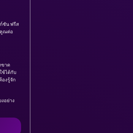
ก์ชัน ฟรีส
รคูณต่อ
็ดขาด
ใช้ได้กับ
องรู้จัก
ยงอย่าง