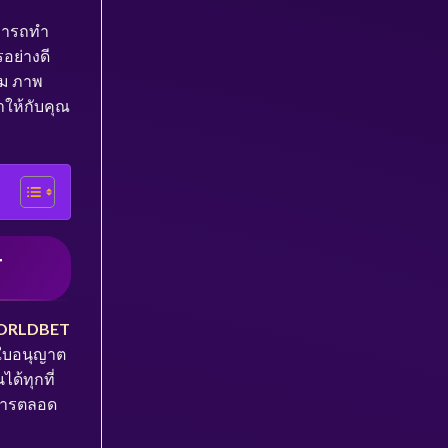
ามารถทำ
รอย่างดี
ต็ม ภาพ
๋าให้กับคุณ
T
ORLDBET
มีใบอนุญาต
ด้ทุกที่
ิการตลอด