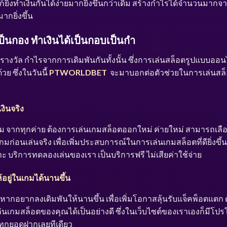
็ยิ่งทำเงินกันได้ง่ายมากยิ่งขึ้นกว่าเดิม สร้างกำไรได้จำนวนมาก
ากยิ่งขึ้น
นเป็นกอง ทำเงินได้เป็นกอบเป็นกำ
งินรางวัล กำไรจากการเดิมพันกันทั้งนั้น ซึ่งการเล่นสล็อตรูปแบบออน
วย ซึ่งในวันนี้
PTWORLDBET
จะมาบอกต่อตัวช่วยในการเล่นสล็
งินจริง
จากทุกค่าย ต้องการเล่นเกมสล็อตออกใหม่ ค่ายใหม่ สามารถเลือ
ก่อนเล่นจริง เพื่อเพิ่มประสบการณ์ในการเล่นเกมสล็อตที่ดียิ่งขึ้
ริการทดลองเล่นของเรา เป็นบริการฟรี ไม่เสียค่าใช้จ่าย
ห้อยู่ในเกมได้นานขึ้น
 หากอยากลงเดิมพันให้นานขึ้น เพื่อเพิ่มโอกาสลุ้นรับแจ็คพ็อตแตก 
ล่นเกมสล็อตของคุณได้เป็นอย่างดี ซึ่งในเว็บไซต์ของเราเองก็มีโป
ทุกยอดฝากเลยทีเดียว