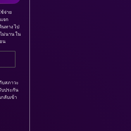
ช้จ่าย
มีแจก
เดินทาง ไป
าไม่นาน ใน
นอน
ีกับสภาวะ
รับประกัน
นกลับเข้า