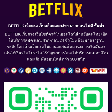
BETFLIK เว็บตรง เว็บสล็อตแตกง่าย ฝากถอน ไม่มี ขั้นต่ำ
BETFLIK เว็บตรง เว็บไซต์คาสิโนออนไลน์สำหรับคนไทย เปิด
ให้บริการสมัครเล่น ฝาก-ถอน 24 ชั่วโมง ด้วยมาตราฐาน
ระดับโลก เป็นเว็บตรง ไม่ผ่านเอเย่นต์ สถานะการเงินมั่นคง
เล่นได้เงินจริง โปร่งใส ไร้ปัญหาการโกง ให้บริการเกมคาสิโน
และเดิมพันออนไลน์ กว่า 300 ชนิด