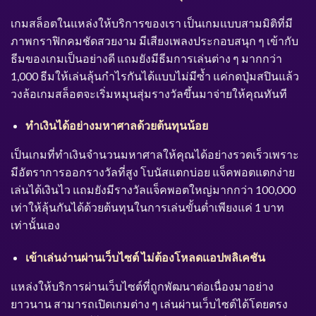
เกมสล็อตในแหล่งให้บริการของเรา เป็นเกมแบบสามมิติที่มี
ภาพกราฟิกคมชัดสวยงาม มีเสียงเพลงประกอบสนุก ๆ เข้ากับ
ธีมของเกมเป็นอย่างดี แถมยังมีธีมการเล่นต่าง ๆ มากกว่า
1,000 ธีมให้เล่นลุ้นกำไรกันได้แบบไม่มีซ้ำ แค่กดปุ่มสปินแล้ว
วงล้อเกมสล็อตจะเริ่มหมุนสุ่มรางวัลขึ้นมาจ่ายให้คุณทันที
ทำเงินได้อย่างมหาศาลด้วยต้นทุนน้อย
เป็นเกมที่ทำเงินจำนวนมหาศาลให้คุณได้อย่างรวดเร็วเพราะ
มีอัตราการออกรางวัลที่สูง โบนัสแตกบ่อย แจ็คพอตแตกง่าย
เล่นได้เงินไว แถมยังมีรางวัลแจ็คพอตใหญ่มากกว่า 100,000
เท่าให้ลุ้นกันได้ด้วยต้นทุนในการเล่นขั้นต่ำเพียงแค่ 1 บาท
เท่านั้นเอง
เข้าเล่นง่านผ่านเว็บไซต์ ไม่ต้องโหลดแอปพลิเคชัน
แหล่งให้บริการผ่านเว็บไซต์ที่ถูกพัฒนาต่อเนื่องมาอย่าง
ยาวนาน สามารถเปิดเกมต่าง ๆ เล่นผ่านเว็บไซต์ได้โดยตรง