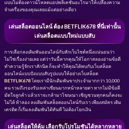
แบบไม่ต้องดาวน์โหลดแอปพลิเคชันอะไรมาให้เปลืองความ
จำเครื่องของคุณเลยแม้แต่อย่างเดียว
เล่นสล็อตออนไลน์ ต้อง BETFLIK678 ที่นี่เท่านั้น
เล่นสล็อตแบบใหม่แบบสับ
การเลือกลงเดิมพันออนไลน์กับสักเว็บไซต์หนึ่งแน่นอนว่า
ไม่ใช่เรื่องง่ายเลย แต่ว่าวันนี้หากคุณให้โอกาสลองอ่านข้อดี
ทำความรู้จักเราสักนิด ก็จะทำให้คุณได้พบกับเว็บสล็อต
ออนไลน์แบบปังแบบสับรูปแบบให้อย่างเว็บสล็อต
BETFLIK678
โดยเรามีนักเดิมพันขาประจำมากกว่า 10,000
คน รวมถึงรองรับเหล่าเซียนมากหน้าหลายตา หากไม่มีข้อดี
มัดใจลูกค้า แล้วเราจะกล้ามาโฆษณา เชิญชวนทุกคนก็คงจะ
ไม่ได้ ท้าลอง ลงเดิมพันสล็อตออนไลน์กับเรา เพียงสมัคร เติม
เครดิต ก็เริ่มลงเดิมพันได้ทันที ไม่ต้องโยกเงิน
เล่นสล็อตให้คุ้ม เลือกรับโปรโมชันได้หลากหลาย