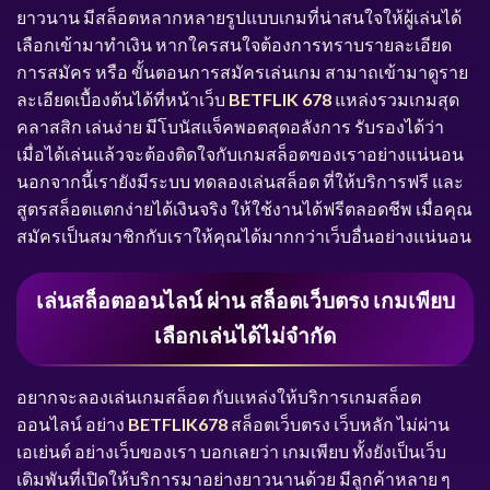
ยาวนาน มีสล็อตหลากหลายรูปแบบเกมที่น่าสนใจให้ผู้เล่นได้
เลือกเข้ามาทำเงิน หากใครสนใจต้องการทราบรายละเอียด
การสมัคร หรือ ขั้นตอนการสมัครเล่นเกม สามาถเข้ามาดูราย
ละเอียดเบื้องต้นได้ที่หน้าเว็บ
BETFLIK 678
แหล่งรวมเกมสุด
คลาสสิก เล่นง่าย มีโบนัสแจ็คพอตสุดอลังการ รับรองได้ว่า
เมื่อได้เล่นแล้วจะต้องติดใจกับเกมสล็อตของเราอย่างแน่นอน
นอกจากนี้เรายังมีระบบ ทดลองเล่นสล็อต ที่ให้บริการฟรี และ
สูตรสล็อตแตกง่ายได้เงินจริง ให้ใช้งานได้ฟรีตลอดชีพ เมื่อคุณ
สมัครเป็นสมาชิกกับเราให้คุณได้มากกว่าเว็บอื่นอย่างแน่นอน
เล่นสล็อตออนไลน์ ผ่าน สล็อตเว็บตรง เกมเพียบ
เลือกเล่นได้ไม่จำกัด
อยากจะลองเล่นเกมสล็อต กับแหล่งให้บริการเกมสล็อต
ออนไลน์ อย่าง
BETFLIK678
สล็อตเว็บตรง เว็บหลัก ไม่ผ่าน
เอเย่นต์ อย่างเว็บของเรา บอกเลยว่า เกมเพียบ ทั้งยังเป็นเว็บ
เดิมพันที่เปิดให้บริการมาอย่างยาวนานด้วย มีลูกค้าหลาย ๆ