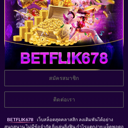
สมัครสมาชิก
ติดต่อเรา
BETFLIK678
เว็บสล็อตสุดคลาสสิก ลงเดิมพันได้อย่าง
สนุกสนาน ไม่มีข้อจำกัด ยิ่งเล่นยิ่งฟิน กำไรแตกง่าย แจ็คพอตอ