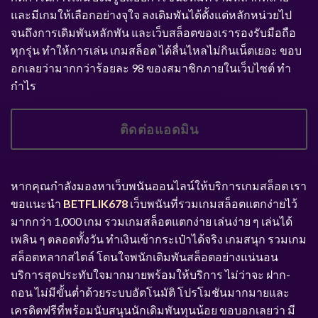
และมีเกมให้เลือกอย่างจุใจ ลงเดิมพันได้ตั้งแต่หลักหน่วยไป
จนถึงการเดิมพันหลักพัน และเว็บสล็อตของเรารองรับมือถือ
ทุกรุ่น ทำให้การเล่น เกมสล็อต ได้ลื่นไหลไม่กินเน็ตเยอะ ขอบ
อกเลยว่ามากกว่าร้อยละ 98 ของสมาชิกภายในเว็บไซต์ ทำ
กำไร
ติดต่อแอดมิน
หากคุณกำลังมองหาเว็บพนันออนไลน์ให้บริการเกมสล็อต เรา
ขอแนะนำ
BETFLIK678
เว็บพนันที่รวมเกมสล็อตแตกง่ายไว้
มากกว่า 1,000 เกม รวมเกมสล็อตแตกง่าย เล่นง่าย ๆ เล่นได้
เพลิน ๆ ตลอดทั้งวัน ทำเงินเข้ากระเป๋าได้จริง เกมสนุก รวมเกม
สล็อตหลากสไตล์ โดนใจพนักเดิมพันสล็อตอย่างแน่นอน
บริการสุดประทับใจมากมายพร้อมให้บริการ ไม่ว่าจะ ฝาก-
ถอน ไม่มีขั้นต่ำด้วยระบบอัตโนมัติ โปรโมชันมากมายและ
เครดิตฟรีที่พร้อมนับสนุนนักเดิมพันทุนน้อย ขอบอกเลยว่า มี