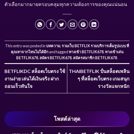
ตัวเลือกมากมายครอบคลุมทุกความต้องการของคุณแน่นอน
This entry was posted in
บทความ
,
รวมเว็บ BETFLIX รวมบริการเต็มรูปแบบ ที่
คุณหาจากไหนไม่ได้อีก
and tagged
ทางเข้า BETFLIK678
,
ทางเข้าเล่น
BETFLIK678
,
สมัคร BETFLIK678
,
สมัครสมาชิก BETFLIK678
.
BETFLIKDC สล็อตเว็บตรง ใช้
THAIBETFLIK ปั่นสล็อตเพลิน
งานง่าย เล่นได้เงินจริง ฝาก
ๆ ที่สล็อตเว็บตรง เกมสนุก
ถอนเร็วทันใจ
รางวัลแจกหนัก
โพสต์ล่าสุด