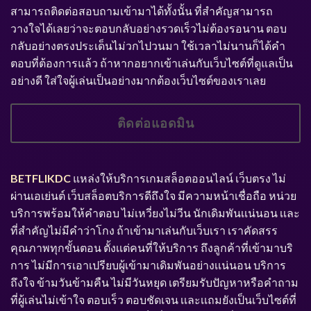
สามารถติดต่อสอบถามเข้ามาได้ทั้งนั้น ที่สำคัญสามารถ
วางใจได้เลยว่าจะตอบกลับอย่างรวดเร็วไม่ต้องรอนาน ตอบ
กลับอย่างตรงประเด็นไม่วกไปวนมา ใช้เวลาไม่นานก็ได้คำ
ตอบที่ต้องการแล้ว ถ้าหากอยากเข้าเล่นกับเว็บไซต์ที่ดูแลเป็น
อย่างดี ใส่ใจผู้เล่นเป็นอย่างมากต้องเว็บไซต์ของเราเลย
ติดต่อแอดมิน
BETFLIKDC
แหล่งให้บริการเกมสล็อตออนไลน์ เว็บตรง ไม่
ผ่านเอเย่นต์ เว็บสล็อตบริการดีถึงใจ มีความหน้าเชื่อถือ หน่วย
บริการพร้อมให้คำตอบ ไม่เหวี่ยงไม่วีน นักเดิมพันเเน่นอน เเละ
ที่สำคัญไม่มีคำว่าโกง ถ้าเข้ามาเล่นกับเว็บเรา เราคัดสรร
คุณภาพทุกขั้นตอน ตั้งเเต่คนที่ให้บริการ ถึงลูกค้าที่เข้ามาบริ
การ ไม่มีการเอาเปรียบผู้เข้ามาเดิมพันอย่างเเน่นอน บริการ
ถึงใจ ข้ามวันข้ามคืน ไม่มีวันหยุด เตรียมรับปัญหาหรือคำถาม
ที่ผู้เล่นไม่เข้าใจ ตอบเร็ว ตอบชัดเจน เเละเเถมยังเป็นเว็บไซต์ที่