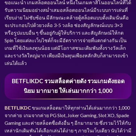
ขอแนะนำ เกมสล็อตออนไลน์ หนึ่งในเกมคาสิโนออนไลน์ที่ได้
รับความนิยมอย่างสม่ำเสมอสล็อตออนไลน์มีระบบการเล่นที่
เรียบง่าย ไม่ซับซ้อน มีลักษณะคล้ายตู้สล็อตแบบดั้งเดิมนั่นคือ
จะประกอบไปด้วยวงล้อ 3-5 วงล้อ ช่องสัญลักษณ์แบบ 3×3
หรือรูปแบบอื่น ๆ ขึ้นอยู่กับผู้ให้บริการ และสัญลักษณ์ให้กด
Spin โดยแต่ละเว็บไซต์ก็จะมีอัตราการจ่ายที่แตกต่างกัน เป็น
เกมที่ใช้เงินลงทุนน้อย แต่มีโอกาสชนะเดิมพันทั้งรางวัลเล็ก
และรางวัลใหญ่มาก เพียงมีเงินทุนเพียงหลักสิบก็สามารถเข้า
เล่นได้แล้ว
BETFLIKDC รวมสล็อตค่ายดัง รวมเกมดังยอด
นิยม มากมาย ให้เล่นมากกว่า 1,000
BETFLIKDC
ขนเกมสล็อตมาให้ทุกท่านได้เล่นมากกว่า 1,000
จากค่าย เกมจากค่าย PG Slot, Joker Gaming, Slot XO, Spade
Gaming และค่ายสล็อตชื่อดังอื่น ๆ อีกมากมาย ซึ่งรวมไว้ให้กับ
เหล่านักเดิมพันได้เลือกเล่นได้ง่าย ๆ ภายในเว็บเดียว นับได้ว่ามี