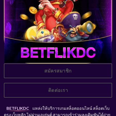
สมัครสมาชิก
ติดต่อเรา
BETFLIKDC
แหล่งให้บริการเกมสล็อตออนไลน์ สล็อตเว็บ
ตรง เว็บหลัก ไม่ผ่านเอเย่นต์ สามารถเข้าร่วมลงเดิมพันได้ง่าย