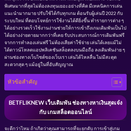
พิเศษมากที่สุดไม่ต้องลงทุนเยอะอย่างที่คิด มีเทคนิคการเล่น
แนะนำมากมาย ปรับใช้ได้กับทุกเกม ต้อนรับผู้เล่นปี 2022 กับ
ระบบใหม่ ที่ตอบโจทย์การใช้งานได้ดียิ่งขึ้น ทำรายการต่าง ๆ
ได้อย่างรวดเร็วใช้งานง่านช่วยให้การเข้าถึงเกมเดิมพันเป็นไป
ได้อย่างง่ายดายมากกว่าที่เคย รับประสบการณ์การเดิมพันฟรี
จากการทำลองเล่นฟรี ไม่ต้องเสียค่าใช้จ่าย เล่นได้เลยแม้ไม่
ได้ดาวน์โหลดแอปพลิเคชันสล็อตลงบนมือถือ ลงเดิมพันง่าย ๆ
ผ่านช่องทางเว็บไซต์ของเว็บเรา เล่นได้ไหลลื่น ไม่มีสะดุด
สะดวกสุด ๆ แม้อยู่ในที่อับสัญญาณ
หัวข้อสำคัญ
BETFLIKNEW เว็บเดิมพัน ช่องทางหาเงินสุดเจ๋ง
กับ เกมสล็อตออนไลน์
จะดีกว่าไหม ถ้าเกิดว่าคุณสามารถที่จะยกดับ การเข้าสู่เกม