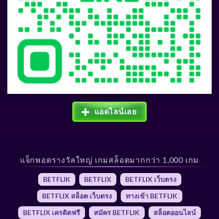
แอดไลน์เลย
แจ็กพอตรางวัลใหญ่ เกมสล็อตมากกว่า 1,000 เกม
BETFLIK
BETFLIX
BETFLIX เว็บตรง
BETFLIX สล็อต เว็บตรง
ทางเข้า BETFLIK
BETFLIX เครดิตฟรี
สมัคร BETFLIK
สล็อตออนไลน์