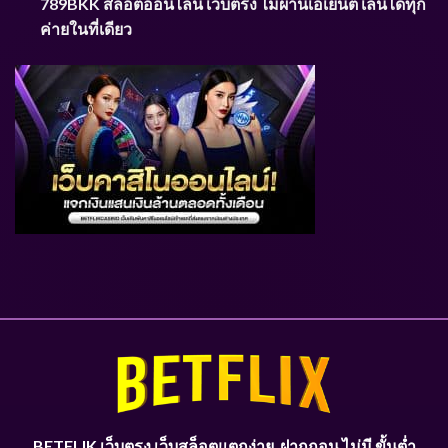
789BKK สล็อตออนไลน์ เว็บตรง ไม่ผ่านเอเย่นต์ เล่นได้ทุก
ค่ายในที่เดียว
BETFLIK เว็บตรง เว็บสล็อตแตกง่าย ฝากถอน ไม่มี ขั้นต่ำ