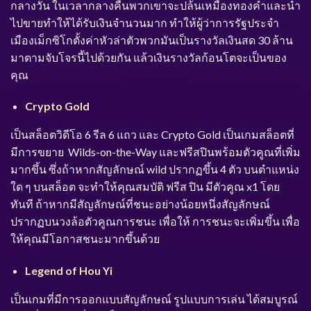
กลางวัน ในเวลากลางคืนพวกเขาจะปล้นเหมืองทองคำและนำ
ไปขายทำให้ได้รับเงินจำนวนมาก ทำให้ผู้ว่าการรัฐประจำ
เมืองเม็กซิโกตั้งค่าหัวล่าตัวพวกมันเป็นรางวัลเงินสด 30 ล้าน
มาตามจับโจรนี้ไปด้วยกัน แล้วเงินรางวัลก้อนโตจะเป็นของ
คุณ
Crypto Gold
เป็นสล็อตวิดีโอ 6 รีล 6 แถว และ Crypto Gold เป็นเกมสล็อตที่
มีการขยาย Wilds-on-the-Way และฟรีสปินพร้อมตัวคูณที่เพิ่ม
มากขึ้น ซึ่งถ้าหากสัญลักษณ์ wild ปรากฏขึ้น 4 ตัว บนตำแหน่ง
ใด ๆ บนสล็อต จะทำให้คุณสมบัติ ฟรีส ปิน มีตัวคูณ x1 โดย
ทันที ถ้าหากมีสัญลักษณ์ที่ชนะอย่างน้อยหนึ่งสัญลักษณ์
ปรากฏบนวงล้อตัวคูณการชนะ เพื่อให้ การชนะจะเพิ่มขึ้น เพื่อ
ให้คุณมีโอกาสชนะมากขึ้นด้วย
Legend of Hou Yi
เป็นเกมที่มีการออกแบบสัญลักษณ์ รูปแบบการเล่น ได้สมบูรณ์