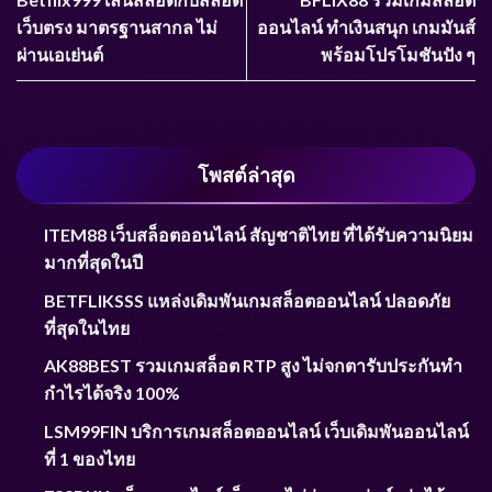
เว็บตรง มาตรฐานสากล ไม่
ออนไลน์ ทำเงินสนุก เกมมันส์
ผ่านเอเย่นต์
พร้อมโปรโมชันปัง ๆ
โพสต์ล่าสุด
ITEM88 เว็บสล็อตออนไลน์ สัญชาติไทย ที่ได้รับความนิยม
มากที่สุดในปี
BETFLIKSSS แหล่งเดิมพันเกมสล็อตออนไลน์ ปลอดภัย
ที่สุดในไทย
AK88BEST รวมเกมสล็อต RTP สูง ไม่จกตารับประกันทำ
กำไรได้จริง 100%
LSM99FIN บริการเกมสล็อตออนไลน์ เว็บเดิมพันออนไลน์
ที่ 1 ของไทย