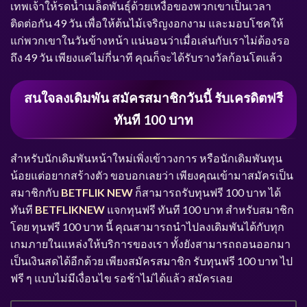
เทพเจ้าให้รดน้ำเมล็ดพันธุ์ด้วยเหงื่อของพวกเขาเป็นเวลา
ติดต่อกัน 49 วัน เพื่อให้ต้นไม้เจริญงอกงาม และมอบโชคให้
แก่พวกเขาในวันข้างหน้า แน่นอนว่าเมื่อเล่นกับเราไม่ต้องรอ
ถึง 49 วัน เพียงแค่ไม่กี่นาที คุณก็จะได้รับรางวัลก้อนโตแล้ว
สนใจลงเดิมพัน สมัครสมาชิกวันนี้ รับเครดิตฟรี
ทันที 100 บาท
สำหรับนักเดิมพันหน้าใหม่เพิ่งเข้าวงการ หรือนักเดิมพันทุน
น้อยแต่อยากสร้างตัว ขอบอกเลยว่า เพียงคุณเข้ามาสมัครเป็น
สมาชิกกับ
BETFLIK NEW
ก็สามารถรับทุนฟรี 100 บาท ได้
ทันที
BETFLIKNEW
แจกทุนฟรี ทันที 100 บาท สำหรับสมาชิก
โดย ทุนฟรี 100 บาท นี้ คุณสามารถนำไปลงเดิมพันได้กับทุก
เกมภายในแหล่งให้บริการของเรา ทั้งยังสามารถถอนออกมา
เป็นเงินสดได้อีกด้วย เพียงสมัครสมาชิก รับทุนฟรี 100 บาท ไป
ฟรี ๆ แบบไม่มีเงื่อนไข รอช้าไม่ได้แล้ว สมัครเลย