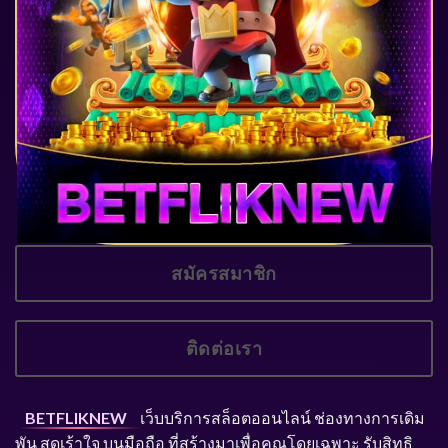
สมัครสมาชิก
ติดต่อเรา
BETFLIKNEW
เว็บบริการสล็อตออนไลน์ ช่องทางการเดิม
พัน สุดเร้าใจ บนมือถือ ที่สร้างมาเพื่อคุณโดยเฉพาะ รับสิทธิ