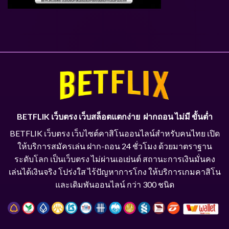
BETFLIK เว็บตรง เว็บสล็อตแตกง่าย ฝากถอน ไม่มี ขั้นต่ำ
BETFLIK เว็บตรง เว็บไซต์คาสิโนออนไลน์สำหรับคนไทย เปิด
ให้บริการสมัครเล่น ฝาก-ถอน 24 ชั่วโมง ด้วยมาตราฐาน
ระดับโลก เป็นเว็บตรง ไม่ผ่านเอเย่นต์ สถานะการเงินมั่นคง
เล่นได้เงินจริง โปร่งใส ไร้ปัญหาการโกง ให้บริการเกมคาสิโน
และเดิมพันออนไลน์ กว่า 300 ชนิด