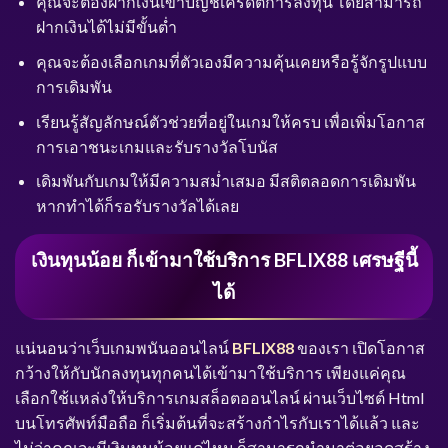
คุณจะต้องฝากเงินเข้าบัญชีเครดิตการลงทุน โดยสามารถ
ฝากเงินได้ไม่มีขั้นต่ำ
คุณจะต้องเลือกเกมที่ตัวเองมีความคุ้นเคยหรือรู้จักรูปแบบ
การเดิมพัน
เรียนรู้สัญลักษณ์ตัวช่วยที่อยู่ในเกมให้ครบ เพื่อเพิ่มโอกาส
การเอาชนะเกมและรับรางวัลโบนัส
เดิมพันกับเกมให้มีความสม่ำเสมอ มีสติตลอดการเดิมพัน
หากทำได้ก็รอรับรางวัลได้เลย
เงินทุนน้อย ก็เข้ามาใช้บริการ BFLIX88 เศรษฐีนี้
ได้
แน่นอนว่าเว็บเกมพนันออนไลน์
BFLIX88
ของเรา เปิดโอกาส
กว้างให้กับนักลงทุนทุกคนได้เข้ามาใช้บริการ เพียงแค่คุณ
เลือกใช้แหล่งให้บริการเกมสล็อตออนไลน์ ผ่านเว็บไซต์ Html
บนโทรศัพท์มือถือ ก็เริ่มต้นที่จะสร้างกำไรกับเราได้แล้ว และ
ไม่ว่าคุณจะมีเงินทุนน้อยแค่ไหน ก็สามารถนำมาต่อยอดสร้าง