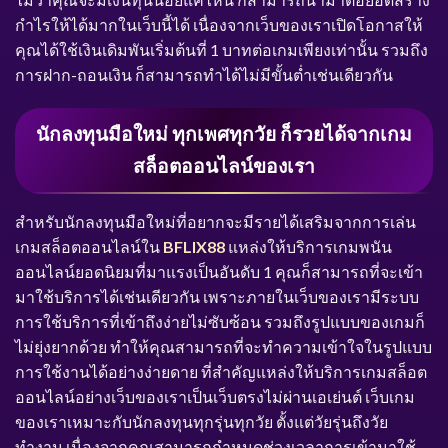
กำไรให้ได้มากในเว็บนี้ได้ เนื่องจากเว็บของเราเปิดโอกาสให้
คุณได้ใช้เงินเดิมพันเริ่มต้นที่ 1 บาทต่อเกมเพียงเท่านั้น รวมถึง
การฝาก-ถอนเงิน ก็สามารถทำได้ไม่มีขั้นต่ำเช่นเดียวกัน
นักลงทุนมือใหม่ ทุกเพศทุกวัย ก็รวยได้จากเกม
สล็อตออนไลน์ของเรา
สำหรับนักลงทุนมือใหม่ที่อยากจะมีรายได้เสริมจากการเล่น
เกมสล็อตออนไลน์ใน
BFLIX88
แหล่งให้บริการเกมพนัน
ออนไลน์ยอดนิยมที่มาแรงเป็นอันดับ 1 คุณก็สามารถที่จะเข้า
มาใช้บริการได้เช่นเดียวกัน เพราะภายในเว็บของเรามีระบบ
การใช้บริการที่เข้าถึงง่ายไม่ซับซ้อน รวมถึงรูปแบบของเกมก็
ไม่ยุ่งยากด้วย ทำให้คุณสามารถที่จะทำความเข้าใจในรูปแบบ
การใช้งานได้อย่างง่ายดาย ที่สำคัญแหล่งให้บริการเกมสล็อต
ออนไลน์อย่างเว็บของเราเป็นเว็บตรงไม่ผ่านเอเย่นต์ เว็บเกม
ของเราเหมาะกับนักลงทุนทุกรุ่นทุกวัย ตั้งแต่วัยรุ่นถึงวัย
ทำงาน เนื่องจากคุณสามารถกำหนดช่วงเวลาการเข้ามาใช้