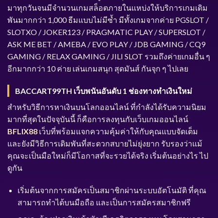
มาทุกวันจนมีจำนวนเกมสล็อตภายในแหบ่งให้บริการเกมเดิม
พันมากกว่า 1,000 ธีมแบบไม่มีซ้ำ มีทั้งเกมจากค่าย PGSLOT /
SLOTXO / JOKER123 / PRAGMATIC PLAY / SUPERSLOT /
ASK ME BET / AMEBA / EVO PLAY / JDB GAMING / CQ9
GAMING / RELAX GAMING / JILI SLOT รวมถึงค่ายเกมอื่น ๆ
อีกมากกว่า 10 ค่าย เล่นเกมสนุก สุดมันส์ กันจุก ๆ ไปเลย
BACCART99TH เว็บพนันอันดับ 1 ช่องทางทำเงินใหม่
สำหรับวิธีการหาเงินบนโลกออนไลน์ ที่กำลังได้รับความนิยม
มากที่สุดในปัจจุบันนี้ ก็คือการลงทุนกับเว็บเกมออนไลน์
BFLIX88
เว็บที่พร้อมแจกความคุ้มค่าให้กับคุณแบบจัดเต็ม
และยังมีวิธีการเดิมพันที่สะดวกสบายไม่ยุ่งยาก รับรองว่าแม้
คุณจะเป็นมือใหม่ก็มีโอกาสที่จะรวยได้จริง เริ่มต้นอย่างไร ไป
ดูกัน
เริ่มต้นจากการสมัครเป็นสมาชิกผ่านระบบอัตโนมัติ ที่คุณ
สามารถทำได้บนมือถือ และเป็นการสมัครสมาชิกฟรี