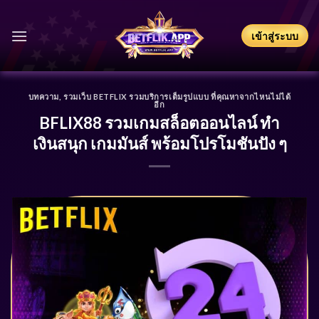
Skip
to
เข้าสู่ระบบ
content
บทความ
,
รวมเว็บ BETFLIX รวมบริการเต็มรูปแบบ ที่คุณหาจากไหนไม่ได้
อีก
BFLIX88 รวมเกมสล็อตออนไลน์ ทำ
เงินสนุก เกมมันส์ พร้อมโปรโมชันปัง ๆ