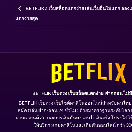
BETFLIKZ เว็บสล็อตแตกง่าย เล่นเว็บอื่นไม่แตก ลองเล่
แตกง่ายสุด
BETFLIK เว็บตรง เว็บสล็อตแตกง่าย ฝากถอน ไม่มี 
BETFLIK เว็บตรง เว็บไซต์คาสิโนออนไลน์สำหรับคนไทย เ
สมัครเล่น ฝาก-ถอน 24 ชั่วโมง ด้วยมาตราฐานระดับโลก เป
ผ่านเอเย่นต์ สถานะการเงินมั่นคง เล่นได้เงินจริง โปร่งใส
ให้บริการเกมคาสิโนและเดิมพันออนไลน์ กว่า 30