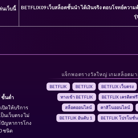
BETFLIX09 เว็บสล็อตชั้นนำ ได้เงินจริง ตอบโจทย์ควา
นเว็บนี้
รุ
แจ็กพอตรางวัลใหญ่ เกมสล็อตมาก
BETFLIK
BETFLIX
BETFLIX เว็บตรง
ขั้นต่ำ
ทางเข้า BETFLIK
BETFLIX เครดิตฟรี
ปิดให้บริการ
สล็อตออนไลน์
คาสิโนออนไลน์
็นเว็บตรง ไม่
BETFLIK อันดับ 1
BETFLIK โปรโมชั่
 ไร้ปัญหาการโกง
0 ชนิด