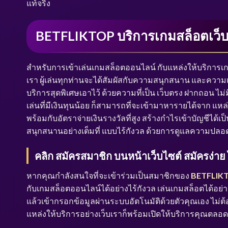
แท้จริง
BETFLIKTOP บริการเกมสล็อตเว็บ
สำหรับการเข้าเล่นเกมสล็อตออนไลน์ กับแหล่งให้บริการเก
เรา ผู้เล่นทุกท่านจะได้สัมผัสกับความสนุกสนาน และความเ
บริการสุดพิเศษเอาไว้ ด้วยความที่เป็น เว็บตรง ฝากถอน ไม่มีขั
เล่นที่มีเงินทุนน้อย ก็สามารถที่จะเข้ามาหารายได้จาก แห
พร้อมกับอัตราจ่ายเงินรางวัลที่สูง สร้างกำไรเข้าบัญชีได
สนุกสนานอย่างเต็มที่ แบบไร้กังวล ด้วยการดูแลความปลอ
คลิก สมัครสมาชิก บนหน้าเว็บไซต์ สมัครง่าย
หากคุณกำลังสนใจที่จะเข้าร่วมเป็นสมาชิกของ
BETFLIK
กับเกมสล็อตออนไลน์ได้อย่างไร้กังวล เล่นเกมสล็อตได้อย่
แล้วเข้ากรอกข้อมูลผ่านระบบอัตโนมัติด้วยตัวคุณเอง ไม่ต้
แหล่งให้บริการอย่างเว็บเราก็พร้อมเปิดให้บริการคุณตลอด 24