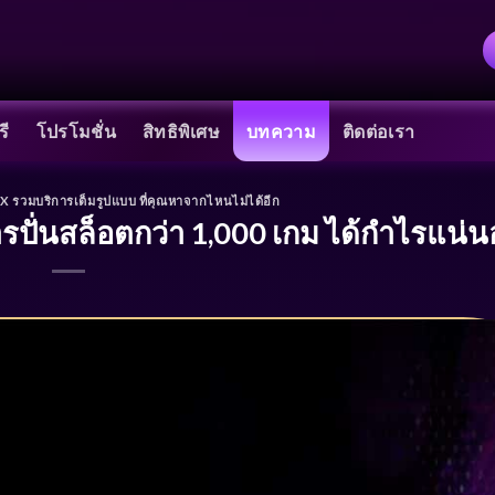
รี
โปรโมชั่น
สิทธิพิเศษ
บทความ
ติดต่อเรา
X รวมบริการเต็มรูปแบบ ที่คุณหาจากไหนไม่ได้อีก
ปั่นสล็อตกว่า 1,000 เกม ได้กำไรแน่