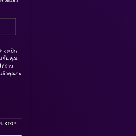
ารได้แล้ว
ว่าจะเป็น
่อั้น คุณ
ได้ผ่าน
 แล้วคุณจะ
TFLIKTOP
,