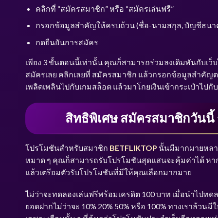
คลิกที่ “สมัครสมาชิก” หรือ “สมัครเล่นฟรี”
กรอกข้อมูลสำคัญให้ครบถ้วน (ชื่อ-นามสกุล, บัญชีธนา
กดยืนยันการสมัคร
เพียง 3 ขั้นตอนนี้เท่านั้น คุณก็สามารถร่วมลงเดิมพันกับ
สมัครเลย คลิกเลยที่ สมัครสมาชิก แล้วกรอกข้อมูลสำคัญต
เพลิดเพลินไปกับเกมสล็อต แล้วมาโกยเงินเข้ากระเป๋าไปกั
สิทธิพิเศษ สมัครสมาชิกวันนี
โปรโมชันสำหรับสมาชิก
BETFLIKTOP
นั้นมีมากมายหลาย
หมาด ๆ คุณก็สามารถรับโปรโมชันสุดแสนจะคุ้มค่าได้ หาก
แล้วเตรียมตัวรับโปรโมชันที่มีให้คุณเลือกมากมาย
ไม่ว่าจะทดลองเล่นฟรีพร้อมเครดิต 100 บาท เมื่อนำไปทด
ยอดฝากไม่ว่าจะ 10% 20% 50% หรือ 100% ทางเราล้วนมีให้คุณ