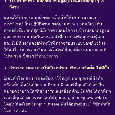
ระบบรักษาความปลอดภัยขั้นสูงสุด เล่นสล็อตสนุก ๆ ไร้
กังวล
แหล่งให้บริการเกมสล็อตออนไลน์ ที่ให้บริการผ่านเว็บ
เบราว์เซอร์ นั้น ปฏิบัติตามมาตรฐานความปลอดภัยระดับ
สากลที่เข้มงวดที่สุด ที่มีการควบคุมใช้การเข้ารหัสมาตรฐาน
อุตสาหกรรมเกมพนันออนไลน์ เพื่อปกป้องข้อมูลของผู้เล่น
และยังมีทีมงานคอยทำหน้าที่ ตรวจสอบระบบซอฟต์แวร์ จน
ให้แน่ใจว่าการจ่ายเงินของเว็บไซต์นั้นถูกต้อง แม่นยำตามที่
โปรแกรมเซ็ตเอาไว้ทุกประการ
อำนวยความสะดวกให้กับเหล่าสมาชิกแบบจัดเต็ม ไม่มีกั๊ก
ผู้เล่นทั่วโลกสามารถลงชื่อเข้าใช้บัญชี จากอุปกรณ์มือถือ
หรือแท็บเล็ต โน๊ตบุ้ก รวมถึงคอมพิวเตอร์ที่คุณมีได้เลย นั่น
หมายความว่า ใครก็สามารถเล่นสล็อต ด้วยเงินจริง ได้ทุกที่ทุก
เวลาที่คุณต้องการ เข้าเล่นได้ทุกเกม ทุกค่าย ทุกแพลตฟอร์ม
โดยไม่ต้องโยกเงิน ทุก ๆ เกม เดิมพันได้อย่างอิสระ ไร้ขีดจำกัด
ในการลงเงิน