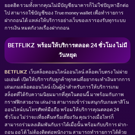
ยอดฮิต รวมทั้งหากคุณไม่มีบัญชีธนาคารก็ไม่ใช่ปัญหาอีกต่อ
ไป สามารถใช้บัญชีของ True money wallet เพื่อทำรายการ
ฝากถอนได้ แหล่งให้บริการอย่างเว็บของเรารองรับทุกระบบ
การเงิน หมดกังวลเรื่องฝากถอน
BETFLIKZ พร้อมให้บริการตลอด 24 ชั่วโมง ไม่มี
วันหยุด
BETFLIKZ
เว็บสล็อตออนไลน์ออนไลน์ สล็อตเว็บตรง ไม่ผ่าย
เอเย่นต์ เปิดให้บริการกับลูกค้าทุกคนที่อยากจะทำเงินจากการ
เล่นเกมสล็อตออนไลน์ เป็นผู้นำสำหรับการให้บริการเกม
สล็อตที่ได้รับความนิยมมากที่สุดในตอนนี้ มาพร้อมกับภาพ
กราฟฟิกสวยงาม เล่นง่าย สามารถเข้าร่วมสนุกกับเกมคาสิโน
ออนไลน์บนโทรศัพท์มือถือ พร้อมให้บริการคุณตลอด 24
ชั่วโมง ไม่ว่าจะเที่ยงคืนหรือเที่ยงวัน คุณว่างเมื่อไหร่ก็
สามารถร่วมลงเดิมพันกับเราได้เมื่อนั้น พร้อมกับบริการ ฝาก-
ถอน ออโต้ ไม่ต้องติดต่อพนักงาน สามารถทำรายการได้ด้วย