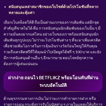
สนับสนุนเหล่าสมาชิกของเว็บไซต์ด้วยโปรโมชันที่หลาก
หลายและคุ้มค่า
เลือกเว็บสล็อตให้ดี ถือเป็นด่านแรกของการเดิมพัน แต่อีกจุด
สำคัญที่ขาดไม่ได้ คือ การสนับสนุนนักเดิมพันของเว็บนั้น ๆ มี
ความมั่นคงมากแค่ไหน อย่างเว็บของเราพร้อมสนับสนุนนัก
เดิมพันทุกรูปแบบ ไม่ว่าจะโปรโมชันต่าง ๆ ที่จะมาเพิ่มเครดิต
เพื่อช่วยเพิ่มโอกาสในการลุ้นเงินรางวัลก้อนใหญ่ให้กับคุณ
รวมถึงเครดิตฟรีที่ให้คุณนำไปเปิดยูสได้ฟรี ๆ 100 บาท และยัง
มีการสนับสนุนด้านอื่น ๆ อีกมากมาย ตอบโจทย์ทุกความ
ต้องการผู้เล่นแน่นอน
ฝากง่าย ถอนไว BETFLIKZ พร้อมโอนทันทีผ่าน
ระบบอัตโนมัติ
ด้านทุรกรรมทางการเงิน ไม่ว่าจะการทำรายการฝาก หรือ
รายการถอน กระทั่งการรับโบนัสต่าง ๆ ภายในแหล่งให้บริการ