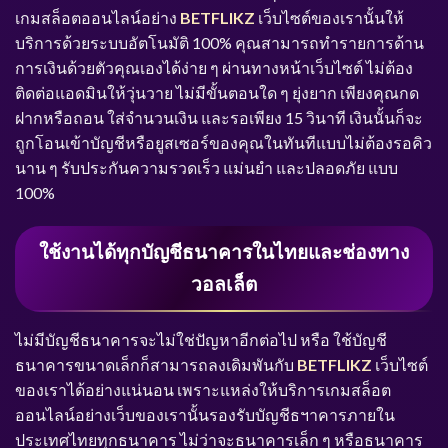
เกมสล็อตออนไลน์อย่าง
BETFLIKZ
เว็บไซต์ของเรานั้นให้
บริการด้วยระบบอัตโนมัติ 100% คุณสามารถทำรายการด้าน
การเงินด้วยตัวคุณเองได้ง่าย ๆ ผ่านทางหน้าเว็บไซต์ ไม่ต้อง
ติดต่อแอดมินให้วุ่นวาย ไม่มีขั้นตอนใด ๆ ยุ่งยาก เพียงคุณกด
ฝากหรือถอน ใส่จำนวนเงิน และรอเพียง 15 วินาที เงินนั้นก็จะ
ถูกโอนเข้าบัญชีหรือยูสเซอร์ของคุณในทันทีแบบไม่ต้องรอคิว
นาน ๆ รับประกันความรวดเร็ว แม่นยำ และปลอดภัย แบบ
100%
ใช้งานได้ทุกบัญชีธนาคารในไทยและช่องทาง
วอลเล็ต
ไม่มีบัญชีธนาคารจะไม่ใช่ปัญหาอีกต่อไป หรือ ใช้บัญชี
ธนาคารขนาดเล็กก็สามารถลงเดิมพันกับ
BETFLIKZ
เว็บไซต์
ของเราได้อย่างแน่นอน เพราะแหล่งให้บริการเกมสล็อต
ออนไลน์อย่างเว็บของเรานั้นรองรับบัญชีธฯาคารภายใน
ประเทศไทยทุกธนาคาร ไม่ว่าจะธนาคารเล็ก ๆ หรือธนาคาร