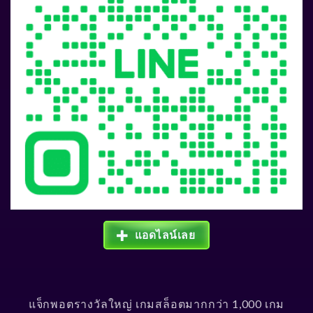
แอดไลน์เลย
แจ็กพอตรางวัลใหญ่ เกมสล็อตมากกว่า 1,000 เกม